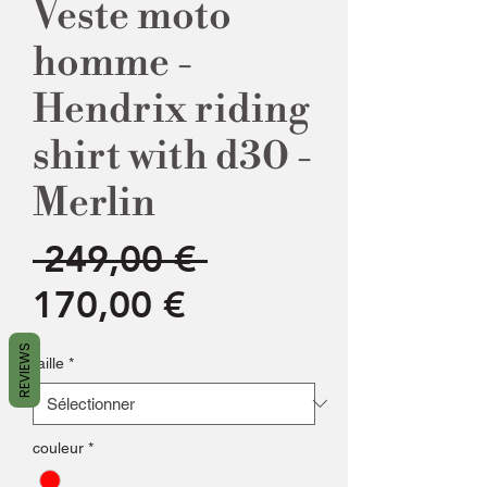
Veste moto
homme -
Hendrix riding
shirt with d30 -
Merlin
Prix
 249,00 € 
Prix
original
170,00 €
promotionnel
REVIEWS
taille
*
couleur
*