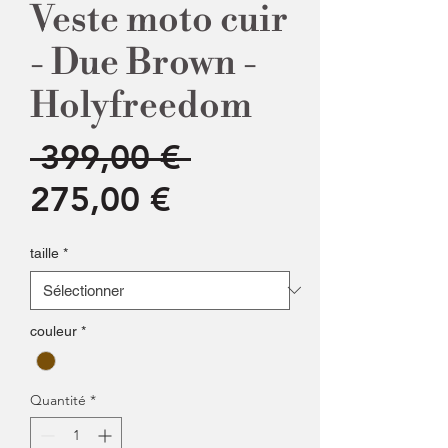
Veste moto cuir
- Due Brown -
Holyfreedom
Prix
 399,00 € 
Prix
original
275,00 €
promotionnel
taille
*
couleur
*
Quantité
*