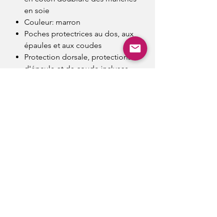
en soie
Couleur: marron
Poches protectrices au dos, aux
épaules et aux coudes
Protection dorsale, protections
d'épaule et de coude incluses
2 poches externes et 3 poches
internes
Référence article: 21708C08
Chargement...
Complétez votre