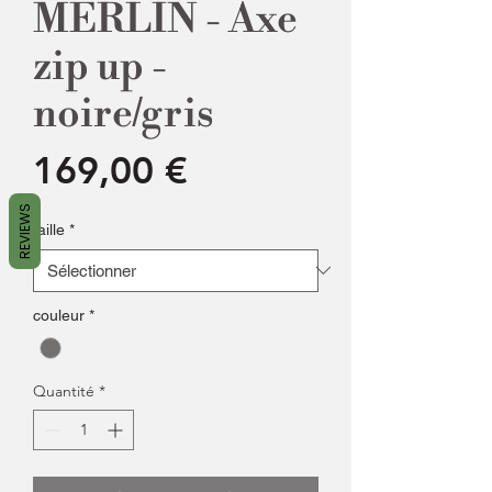
MERLIN - Axe
zip up -
noire/gris
Prix
169,00 €
REVIEWS
taille
*
couleur
*
Quantité
*