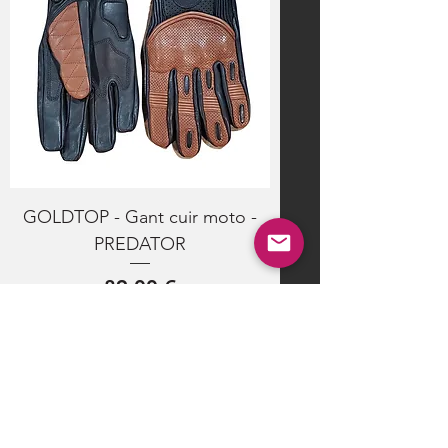
GOLDTOP - Gant cuir moto -
PREDATOR
Prix
89,00 €
Ajouter au panier