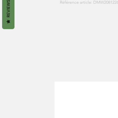
REVIEWS
Référence article: DMW208122