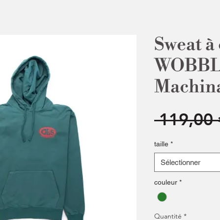
Sweat à
WOBBLE
Machin
 119,00 
taille
*
Sélectionner
couleur
*
Quantité
*