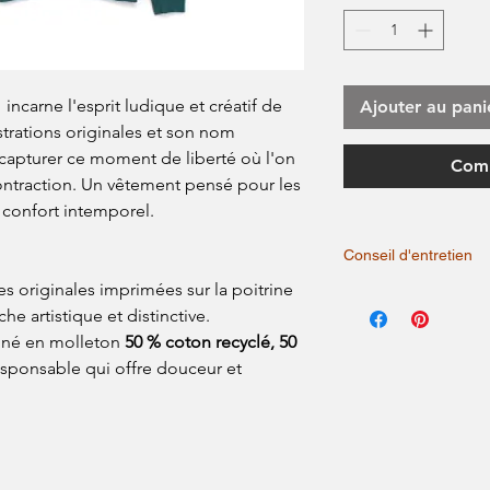
ncarne l'esprit ludique et créatif de
Ajouter au pani
strations originales et son nom
apturer ce moment de liberté où l'on
Comm
contraction. Un vêtement pensé pour les
 confort intemporel.
Conseil d'entretien
s originales imprimées sur la poitrine
Lavage en machine dé
he artistique et distinctive.
laver à l'envers.
nné en molleton
50 % coton recyclé, 50
sponsable qui offre douceur et