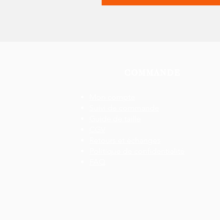
COMMANDE
Mon compte
Suivi de commande
Guide de taille
CGV
Retours et échanges
Politique de confidentialité
FAQ