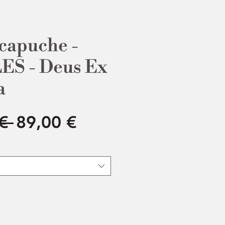
 capuche -
S - Deus Ex
a
Prix
Prix
€ 
89,00 €
original
promotionnel