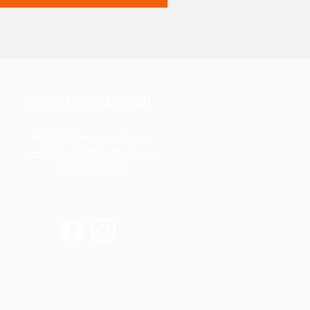
NOUS CONTACTER
86700 Valence en Poitou
steelrider.biard@gmail.com
06 19 57 86 53