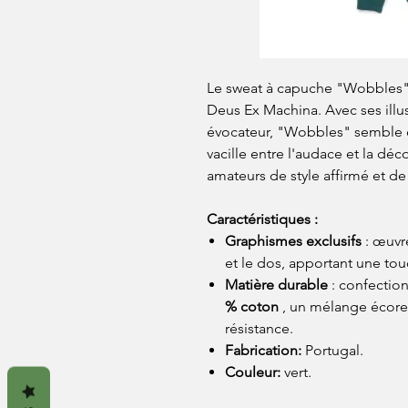
Le sweat à capuche "Wobbles" i
Deus Ex Machina. Avec ses illu
évocateur, "Wobbles" semble c
vacille entre l'audace et la dé
amateurs de style affirmé et de
Caractéristiques :
Graphismes exclusifs
: œuvre
et le dos, apportant une touc
Matière durable
: confectio
% coton
, un mélange écore
résistance.
Fabrication:
Portugal.
Couleur:
vert.