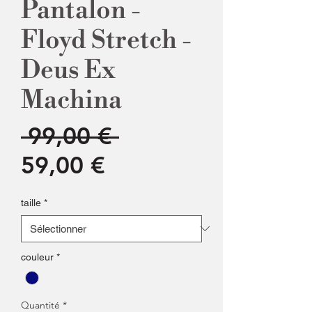
Pantalon -
Floyd Stretch -
Deus Ex
Machina
Prix
 99,00 € 
Prix
original
59,00 €
promotionnel
taille
*
couleur
*
Quantité
*