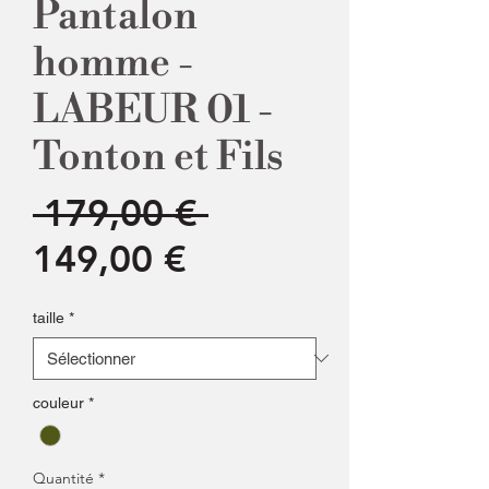
Pantalon
homme -
LABEUR 01 -
Tonton et Fils
Prix
 179,00 € 
Prix
original
149,00 €
promotionnel
taille
*
couleur
*
Quantité
*