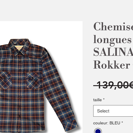
Chemis
longues
SALINA
Rokker
 139,00
taille
*
Select
couleur: BLEU
*