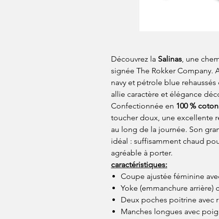
Découvrez la
Salinas
, une chem
signée The Rokker Company. A
navy et pétrole blue rehaussés 
allie caractère et élégance déc
Confectionnée en
100 % coton
toucher doux, une excellente re
au long de la journée. Son g
idéal : suffisamment chaud pour
agréable à porter.
caractéristiques:
Coupe ajustée féminine ave
Yoke (emmanchure arrière) ca
Deux poches poitrine avec r
Manches longues avec poig