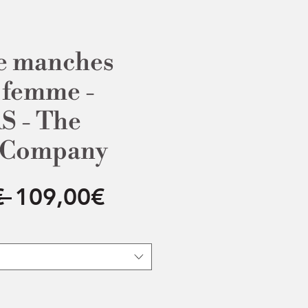
e manches
 femme -
S - The
 Company
Regular
Sale
€ 
109,00€
Price
Price