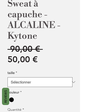
Sweat à
capuche -
ALCALINE -
Kytone
Prix
 90,00 € 
Prix
original
50,00 €
promotionnel
taille
*
REVIEWS
couleur
*
Quantité
*