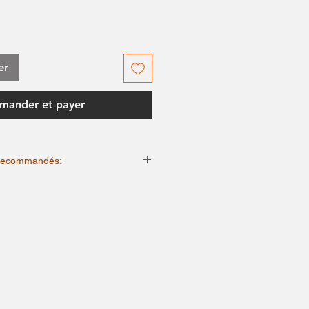
er
ander et payer
n recommandés:
m, cycle doux.
avant lavage (protège les imprimés).
douce, sans agents blanchissants.
vec des vêtements qui déteignent (jeans
e recommandé.
che-linge (risque de rétrécissement +
sions).