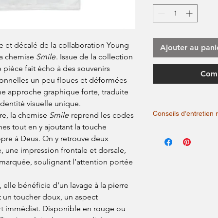
ue et décalé de la collaboration Young
Ajouter au pani
la chemise
Smile
. Issue de la collection
 pièce fait écho à des souvenirs
Comm
ionnelles un peu floues et déformées
e approche graphique forte, traduite
identité visuelle unique.
Conseils d’entretie
re, la chemise
Smile
reprend les codes
es tout en y ajoutant la touche
✓ Lavage
pre à Deus. On y retrouve deux
Laver à 30°C maximu
Retourner le t-shirt 
, une impression frontale et dorsale,
Utiliser une lessive 
 marquée, soulignant l’attention portée
Éviter de mélanger a
bruts, foncés…).
✓ Séchage
elle bénéficie d’un lavage à la pierre
Séchage à l’air libr
nt un toucher doux, un aspect
Ne pas utiliser le sè
rt immédiat. Disponible en rouge ou
altération des impres