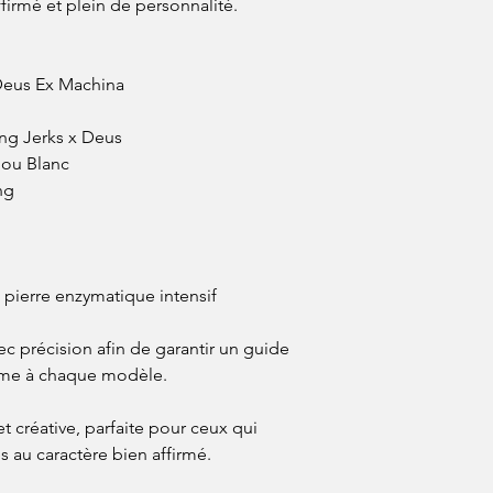
Sécher à plat ou sur 
affirmé et plein de personnalité.
✓ Repassage
Repasser à l’envers, 
Ne jamais repasser d
✓ Autres précautions
Deus Ex Machina
Ne pas utiliser de jav
Éviter les nettoyages
ung Jerks x Deus
Ranger à l’abri du so
 ou Blanc
ng
 pierre enzymatique intensif
c précision afin de garantir un guide
orme à chaque modèle.
 créative, parfaite pour ceux qui
s au caractère bien affirmé.