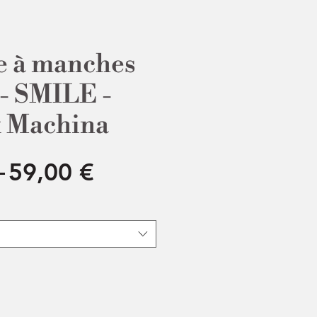
e à manches
 - SMILE -
x Machina
Prix
Prix
 
59,00 €
original
promotionnel