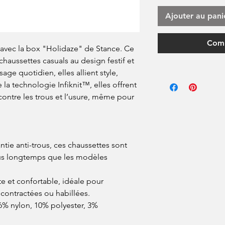
Ajouter au pani
Comm
s avec la box "Holidaze" de Stance. Ce
 chaussettes casuals au design festif et
age quotidien, elles allient style,
 la technologie Infiknit™, elles offrent
contre les trous et l’usure, même pour
ntie anti-trous, ces chaussettes sont
us longtemps que les modèles
e et confortable, idéale pour
ontractées ou habillées.
6% nylon, 10% polyester, 3%