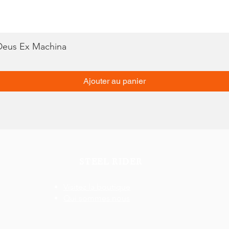
 Deus Ex Machina
Aperçu rapide
Ajouter au panier
STEEL RIDER
Visitez la boutique
Qui sommes nous