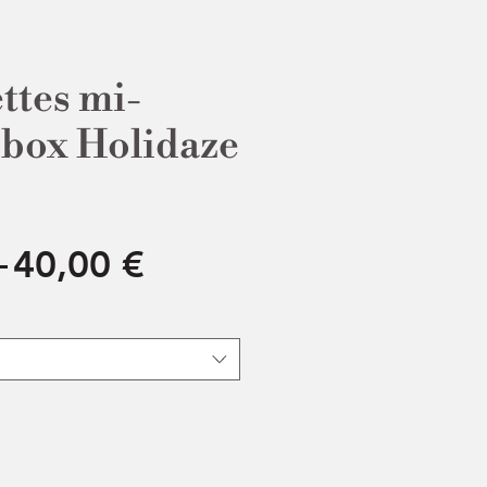
ttes mi-
- box Holidaze
Prix
Prix
 
40,00 €
original
promotionnel