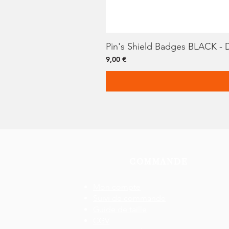
Pin's Shield Badges BLACK -
Prix
9,00 €
COMMANDE
Mon compte
Suivi de commande
Guide de taille
CGV