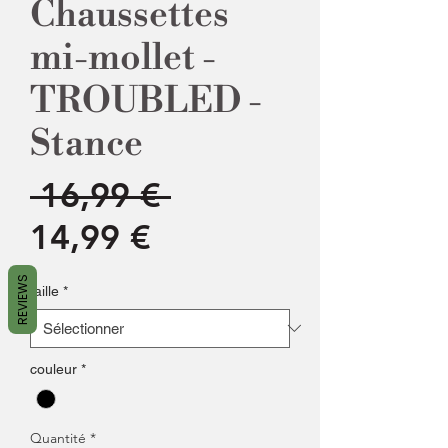
Chaussettes
mi-mollet -
TROUBLED -
Stance
Prix
 16,99 € 
Prix
original
14,99 €
promotionnel
REVIEWS
taille
*
couleur
*
Quantité
*