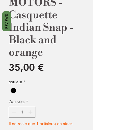
MOTORS -
Casquette
REVIEWS
Indian Snap -
Black and
orange
Prix
35,00 €
couleur
*
Quantité
*
Il ne reste que 1 article(s) en stock