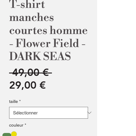
T-shirt
manches
courtes homme
- Flower Field -
DARK SEAS
Prix
 49,00 € 
Prix
original
29,00 €
promotionnel
taille
*
couleur
*