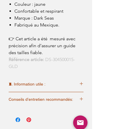
Couleur : jaune
Confortable et respirant
Marque : Dark Seas
Fabriqué au Mexique.
👉 Cet article a été mesuré avec
précision afin d’assurer un guide
des tailles fiable.
Référence article:
DS-304500015-
GLD
🧵 Information utile :
Pour cet article, nous avons repris les mesures
Conseils d’entretien recommandés:
manuellement afin d'assurer une meilleure
précision. Vous trouverez un tableau de
✓ Lavage
mesures "Steel Rider" spécifique à cet article.
Laver à 30°C maximum, cycle doux.
Nous vous recommandons de vous y référer
Retourner le vêtement avant lavage
pour choisir la taille la plus adaptée.
(protège les imprimés).