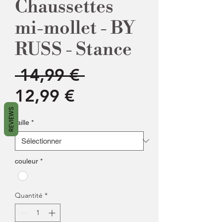
Chaussettes
mi-mollet - BY
RUSS - Stance
Prix
 14,99 € 
Prix
original
12,99 €
promotionnel
REVIEWS
taille
*
couleur
*
Quantité
*