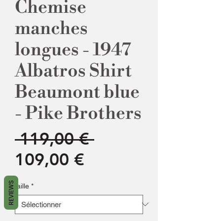
Chemise
manches
longues - 1947
Albatros Shirt
Beaumont blue
- Pike Brothers
Prix
 119,00 € 
Prix
original
109,00 €
promotionnel
REVIEWS
taille
*