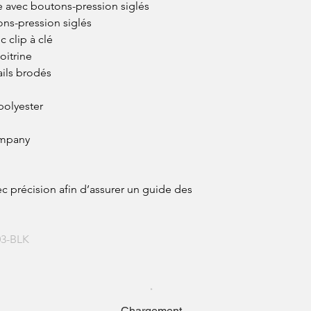
e avec boutons-pression siglés
Laver avec des couleur
susceptibles de déte
ns-pression siglés
✓ Séchage
 clip à clé
Séchage à l’air libr
oitrine
Ne pas utiliser de sè
et la déformation du t
ils brodés
Sécher sur cintre ou 
n
vêtement.
polyester
✓ Repassage
Repasser à l’envers,
Ne jamais repasser d
ompany
ou patchs.
✓ Autres précautions
Ne pas utiliser de ja
Éviter le nettoyage à
c précision afin d’assurer un guide des
• • Ranger le vêtement à l
les couleurs et les matiè
3-BLK
Chargement...