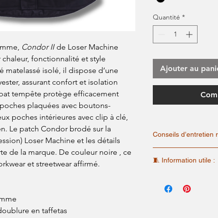
Quantité
*
homme,
Condor II
de Loser Machine
chaleur, fonctionnalité et style
Ajouter au pani
gé matelassé isolé, il dispose d’une
ester, assurant confort et isolation
rabat tempête protège efficacement
Comm
de poches plaquées avec boutons-
eux poches intérieures avec clip à clé,
n. Le patch Condor brodé sur la
Conseils d’entretie
ession) Loser Machine et les détails
rte de la marque. De couleur noire , ce
✓ Lavage
🧵 Information utile :
Fermer entièrement la
orkwear et streetwear affirmé.
avant lavage afin de 
Pour cet article, nous a
éléments de fermetur
afin d'assurer une meill
Laver à 30°C maxim
de mesures "Steel Rider"
Retourner le vêtemen
homme
recommandons de vous y r
broderies, patchs, lo
doublure en taffetas
adaptée.
Utiliser une lessive 