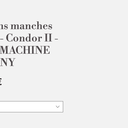
ans manches
 Condor II -
 MACHINE
ANY
Prix
€