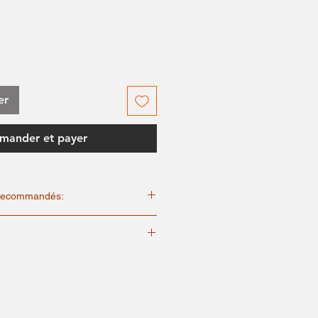
er
ander et payer
n recommandés:
 fermeture éclair et/ou les boutons
préserver la forme du vêtement et les
vons repris les mesures manuellement
e.
eure précision. Vous trouverez un tableau
um, programme cycle doux.
 spécifique à cet article. Nous vous
t avant lavage pour protéger les
éférer pour choisir la taille la plus
gos et impressions.
douce, sans agents blanchissants.