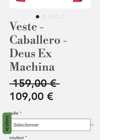
Veste -
Caballero -
Deus Ex
Machina
Prix
 159,00 € 
Prix
original
109,00 €
promotionnel
taille
*
REVIEWS
couleur
*