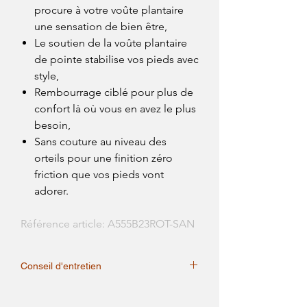
procure à votre voûte plantaire
une sensation de bien être,
Le soutien de la voûte plantaire
de pointe stabilise vos pieds avec
style,
Rembourrage ciblé pour plus de
confort là où vous en avez le plus
besoin,
Sans couture au niveau des
orteils pour une finition zéro
friction que vos pieds vont
adorer.
Référence article: A555B23ROT-SAN
Conseil d'entretien
Lavable à la main, lavable à froid, lavable
en machine à 40°c maximum,