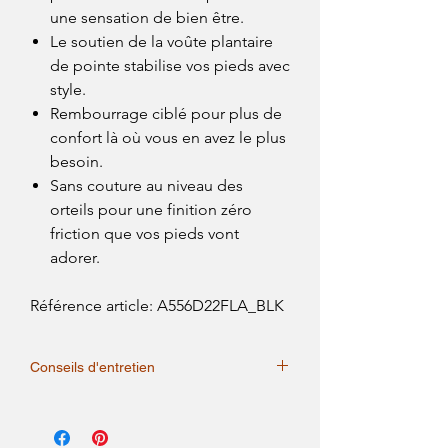
une sensation de bien être.
Le soutien de la voûte plantaire
de pointe stabilise vos pieds avec
style.
Rembourrage ciblé pour plus de
confort là où vous en avez le plus
besoin.
Sans couture au niveau des
orteils pour une finition zéro
friction que vos pieds vont
adorer.
Référence article: A556D22FLA_BLK
Conseils d'entretien
Lavage à la main, lavage à l'eau froide,
lavable en machine à 40 °C maximum,
Tous les produits dureront plus longtemps si