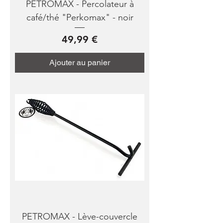
PETROMAX - Percolateur à
café/thé "Perkomax" - noir
Prix
49,99 €
Ajouter au panier
PETROMAX - Lève-couvercle