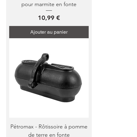
pour marmite en fonte
Prix
10,99 €
Ajouter au panier
Pétromax - Rôtissoire à pomme
de terre en fonte