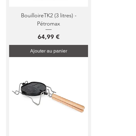
BouilloireTK2 (3 litres) -
Pétromax
Prix
64,99 €
Ajouter au panier