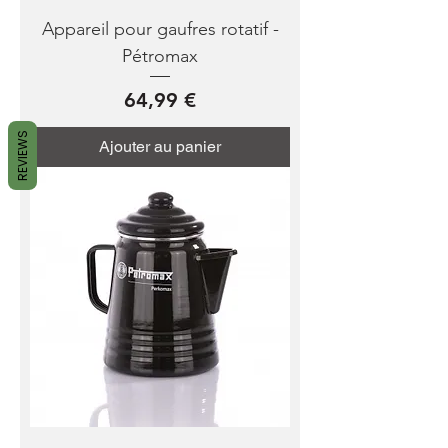
Appareil pour gaufres rotatif -
Pétromax
Prix
64,99 €
REVIEWS
Ajouter au panier