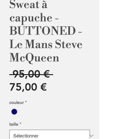
Sweat à
capuche -
BUTTONED -
Le Mans Steve
McQueen
Prix
 95,00 € 
Prix
original
75,00 €
promotionnel
couleur
*
taille
*