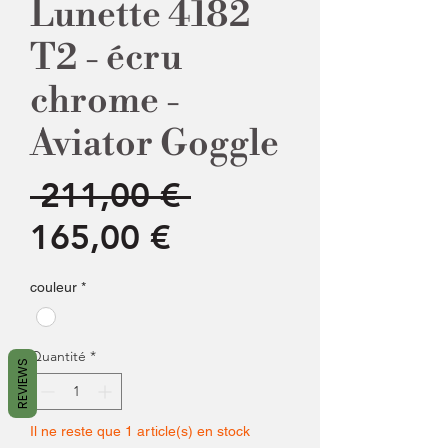
Lunette 4182
T2 - écru
chrome -
Aviator Goggle
Prix
 211,00 € 
Prix
original
165,00 €
promotionnel
couleur
*
Quantité
*
REVIEWS
Il ne reste que 1 article(s) en stock